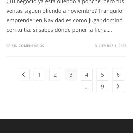
¿Tu negocio ya está oliendo a ponche, pero tus
ventas siguen oliendo a noviembre? Tranquilo,
emprender en Navidad es como jugar dominó
con tu tía: si sabes dónde poner la ficha,…
SIN COMENTARIOS
DICIEMBRE 4, 2025
1
2
3
4
5
6
…
9