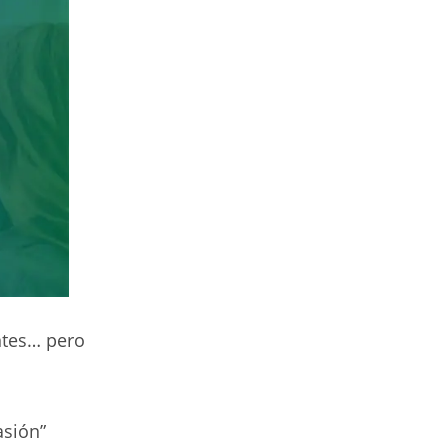
ntes… pero
sión”