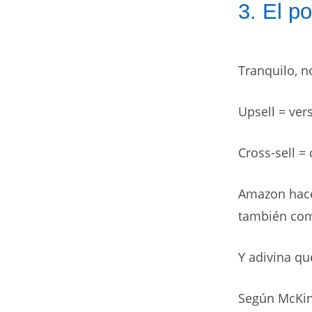
3. El po
Tranquilo, n
Upsell = ver
Cross-sell =
Amazon hace
también co
Y adivina qu
Según McKin