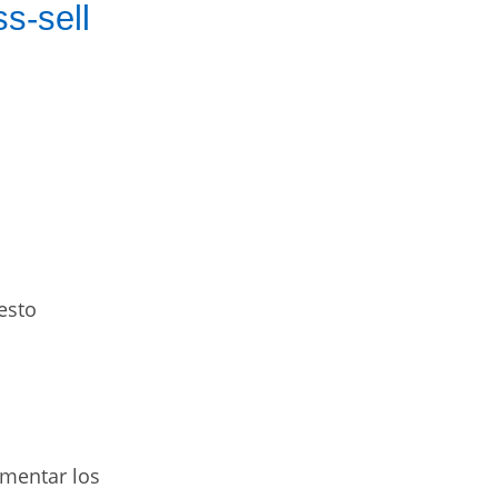
ss-sell
esto
mentar los