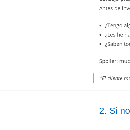
Antes de inv
¿Tengo alg
¿Les he h
¿Saben to
Spoiler: muc
“El cliente m
2. Si n