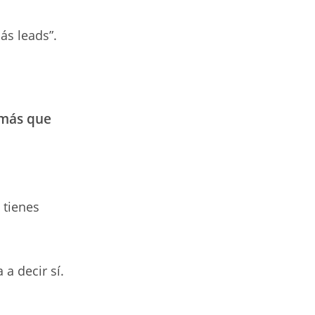
s leads”.
 más que
 tienes
a decir sí.