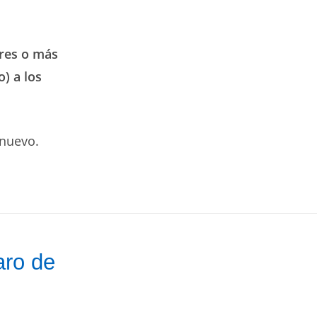
ores o más
) a los
 nuevo.
aro de