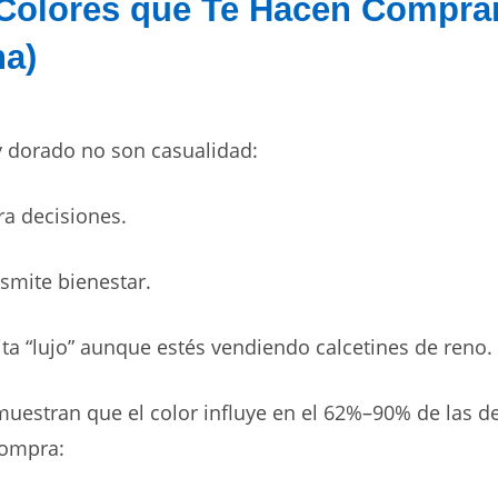
Colores que Te Hacen Comprar
na)
y dorado no son casualidad:
ra decisiones.
nsmite bienestar.
ita “lujo” aunque estés vendiendo calcetines de reno.
uestran que el color influye en el 62%–90% de las d
compra: