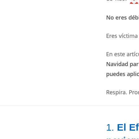
No eres débi
Eres víctim
En este artí
Navidad par
puedes aplic
Respira. Pr
1.
El E