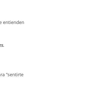
e entienden
es.
a “sentirte