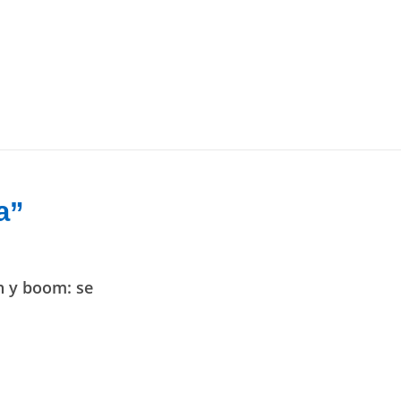
a”
n y boom: se