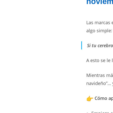
noviem
Las marcas 
algo simple:
Si tu cerebr
A esto se le
Mientras más
navideño”… 
Cómo apl