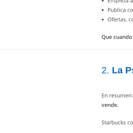
Empieza a
Publica c
Ofertas, 
Que cuando 
2.
La P
En resumen
vende.
Starbucks c