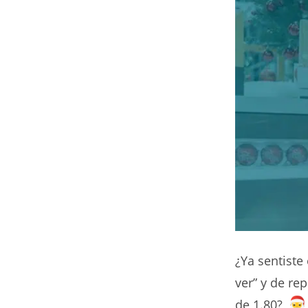
¿Ya sentiste
ver” y de re
de 1.80?