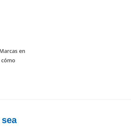
 Marcas en
—
cómo
 sea