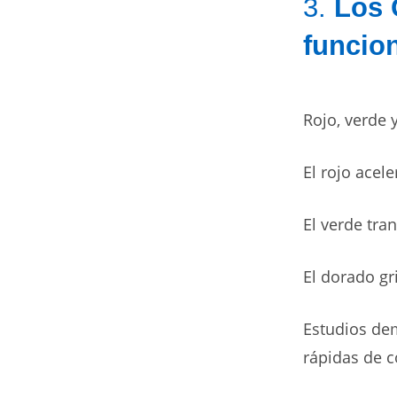
3.
Los 
funcio
Rojo, verde 
El rojo acele
El verde tra
El dorado gr
Estudios dem
rápidas de 