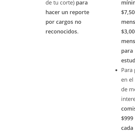
de tu corte)
para
míni
hacer un reporte
$7,50
por cargos no
mens
reconocidos
.
$3,00
mens
para
estud
Para 
en e
de m
inter
comis
$999
cada