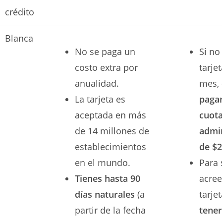
crédito
Blanca
No se paga un
Si no 
costo extra por
tarje
anualidad.
mes,
La tarjeta es
paga
aceptada en más
cuot
de 14 millones de
admi
establecimientos
de $2
en el mundo.
Para 
Tienes hasta 90
acree
días naturales
(a
tarje
partir de la fecha
tener