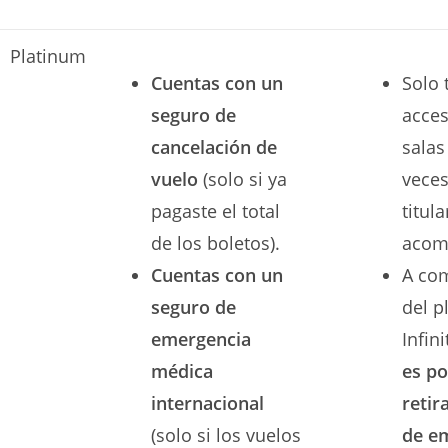
Platinum
Cuentas con un
Solo 
seguro de
acces
cancelación de
salas
vuelo
(solo si ya
veces
pagaste el total
titula
de los boletos).
acom
Cuentas con un
A co
seguro de
del p
emergencia
Infini
médica
es po
internacional
retir
(solo si los vuelos
de e