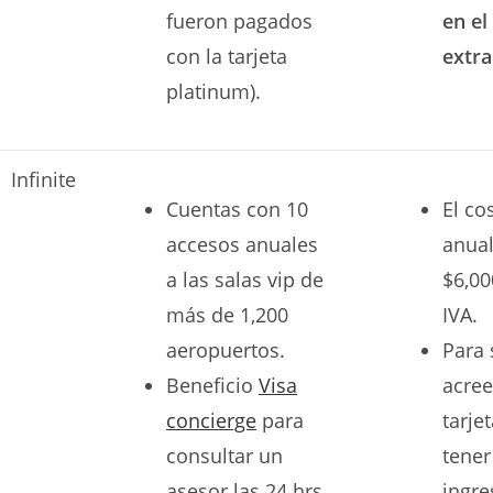
fueron pagados
en el
con la tarjeta
extra
platinum).
Infinite
Cuentas con 10
El co
accesos anuales
anual
a las salas vip de
$6,00
más de 1,200
IVA.
aeropuertos.
Para 
Beneficio
Visa
acree
concierge
para
tarje
consultar un
tener
asesor las 24 hrs
ingr