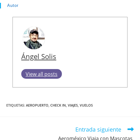
Autor
Ángel Solis
View all posts
ETIQUETAS
:
AEROPUERTO
,
CHECK IN
,
VIAJES
,
VUELOS
Entrada siguiente
Aeroméxico Viaja con Mascotas