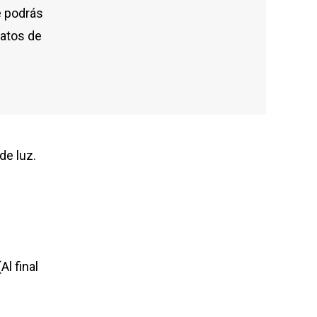
e podrás
ratos de
de luz.
(
Al final