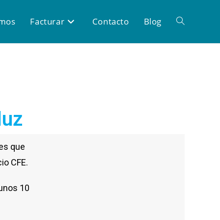
omos
Facturar
Contacto
Blog
luz
es que
cio CFE.
 unos 10