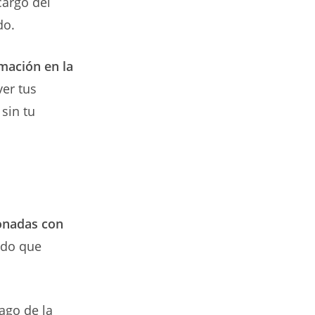
cargo del
do.
mación en la
ver tus
sin tu
ionadas con
ndo que
ago de la