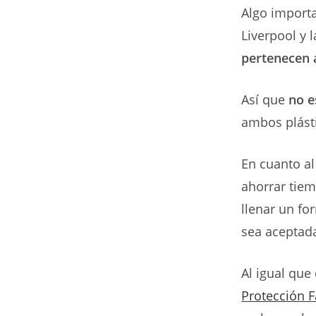
Algo importa
Liverpool y 
pertenecen 
Así que
no e
ambos plásti
En cuanto al
ahorrar tie
llenar un fo
sea aceptada
Al igual que 
Protección Fa