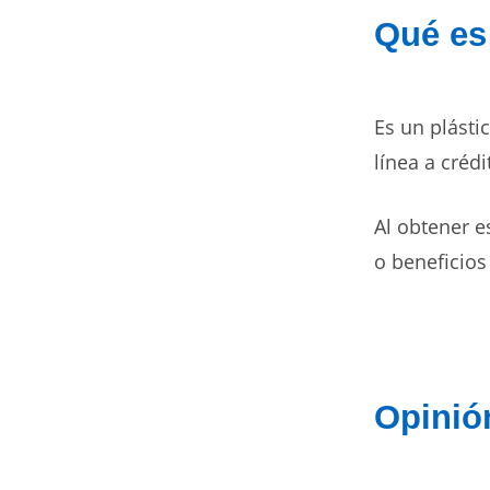
Qué es 
Es un plásti
línea a créd
Al obtener e
o beneficios
Opinió