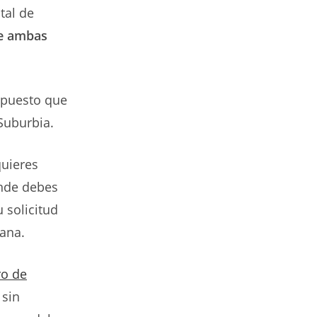
tal de
e ambas
 puesto que
 Suburbia.
quieres
nde debes
 solicitud
cana.
ro de
, sin