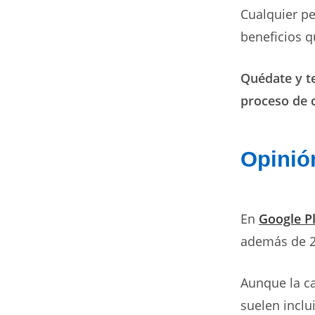
Cualquier pe
beneficios qu
Quédate y te
proceso de 
Opinió
En
Google P
además de 22
Aunque la ca
suelen inclu