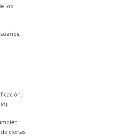
e los
usuarios,
ficación,
id).
también
de ciertas