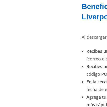
Benefic
Liverp
Al descargar
Recibes u
(correo el
Recibes u
código P
En la secc
fecha de e
Agrega tu 
más rápida