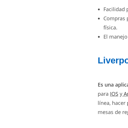
Facilidad 
Compras 
física.
El manejo 
Liverp
Es una aplic
para
IOS
y
A
línea, hacer
mesas de reg