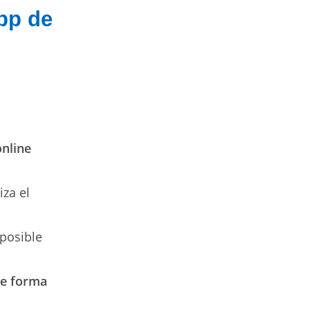
app de
online
liza el
(posible
de forma