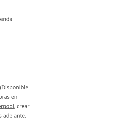
ienda
(Disponible
mpras en
erpool
, crear
s adelante.