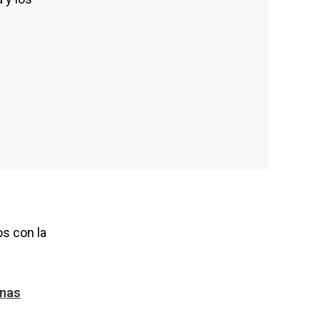
os con la
inas