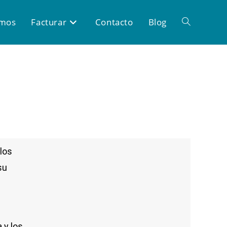
omos
Facturar
Contacto
Blog
los
su
 y los