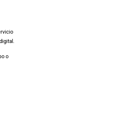
rvicio
igital.
bo o