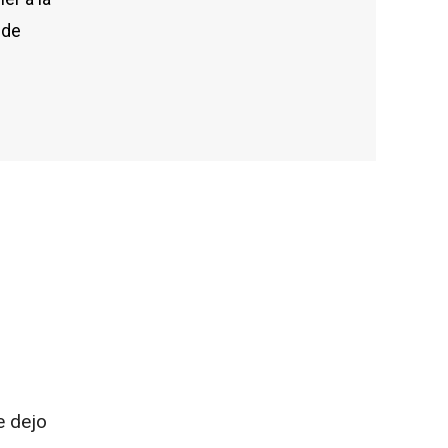
 de
e dejo