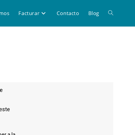
omos
Facturar
Contacto
Blog
de
 este
er a la