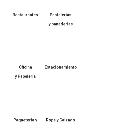
Restaurantes
Pastelerias
y panaderias
Oficina
Estacionamiento
y Papelería
Paquetería y
Ropa y Calzado