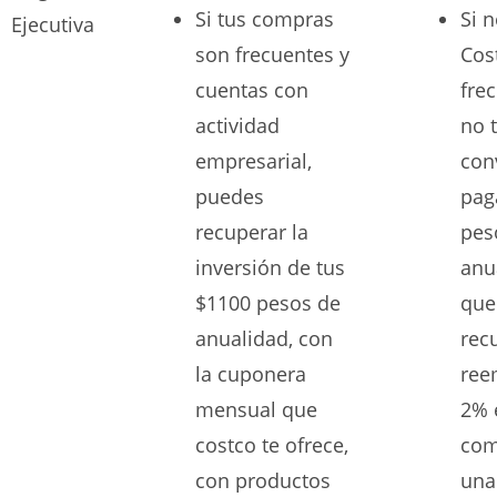
Si tus compras
Si 
Ejecutiva
son frecuentes y
Cos
cuentas con
fre
actividad
no 
empresarial,
con
puedes
pag
recuperar la
pes
inversión de tus
anu
$1100 pesos de
que
anualidad, con
rec
la cuponera
ree
mensual que
2% 
costco te ofrece,
com
con productos
una