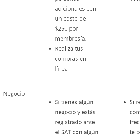
adicionales con
un costo de
$250 por
membresía.
Realiza tus
compras en
línea
Negocio
Si tienes algún
Si r
negocio y estás
com
registrado ante
fre
el SAT con algún
te 