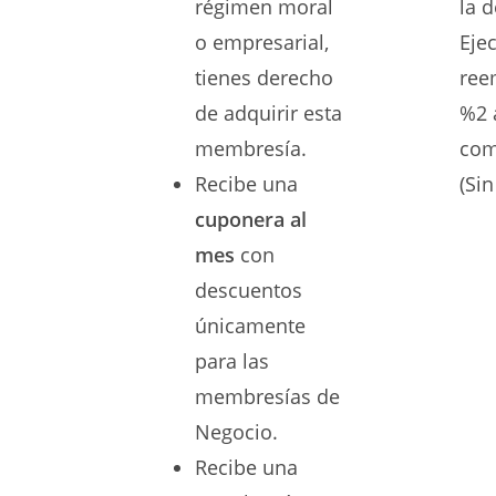
régimen moral
la 
o empresarial,
Ejec
tienes derecho
ree
de adquirir esta
%2 
membresía.
com
Recibe una
(Sin
cuponera al
mes
con
descuentos
únicamente
para las
membresías de
Negocio.
Recibe una