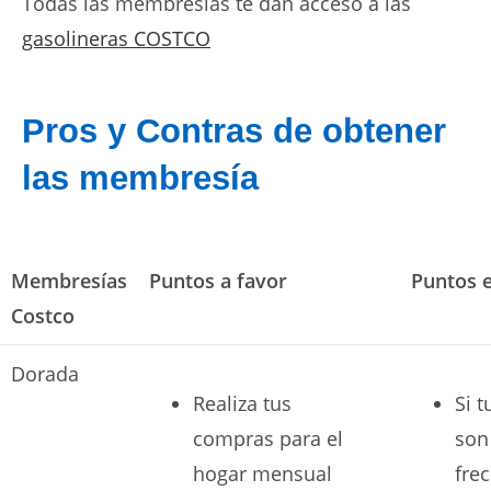
Todas las membresías te dan acceso a las
gasolineras COSTCO
Pros y Contras de obtener
las membresía
Membresías
Puntos a favor
Puntos 
Costco
Dorada
Realiza tus
Si 
compras para el
son
hogar mensual
fre