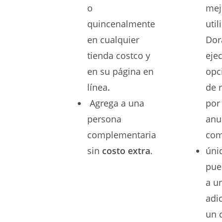
o
mej
quincenalmente
util
en cualquier
Dor
tienda costco y
ejec
en su página en
opc
línea
.
de 
Agrega a una
por 
persona
anu
complementaria
com
sin
costo extra
.
úni
pue
a u
adi
un 