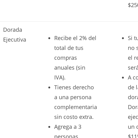
$25
Dorada
Recibe el 2% del
Si 
Ejecutiva
total de tus
no 
compras
el 
anuales (sin
ser
IVA).
A c
Tienes derecho
de l
a una persona
dor
complementaria
Dor
sin costo extra.
ejec
Agrega a 3
un 
personas
$11