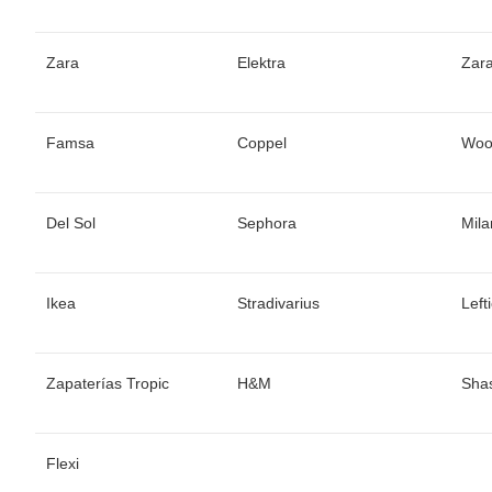
Zara
Elektra
Zar
Famsa
Coppel
Woo
Del Sol
Sephora
Mil
Ikea
Stradivarius
Left
Zapaterías Tropic
H&M
Sha
Flexi