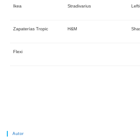
Ikea
Stradivarius
Left
Zapaterías Tropic
H&M
Sha
Flexi
Autor