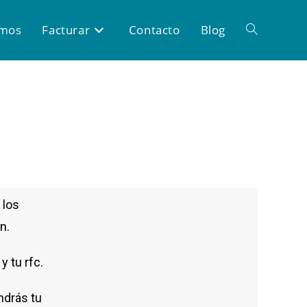
omos
Facturar
Contacto
Blog
 los
n.
 tu rfc.
ndrás tu