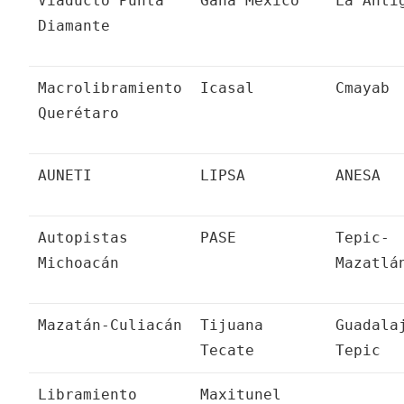
Viaducto Punta
Gana México
La Anti
Diamante
Macrolibramiento
Icasal
Cmayab
Querétaro
AUNETI
LIPSA
ANESA
Autopistas
PASE
Tepic-
Michoacán
Mazatlá
Mazatán-Culiacán
Tijuana
Guadala
Tecate
Tepic
Libramiento
Maxitunel