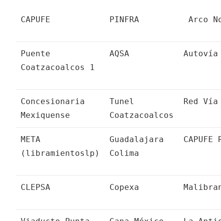
CAPUFE
PINFRA
Arco N
Puente
AQSA
Autovía
Coatzacoalcos 1
Concesionaria
Tunel
Red Vía
Mexiquense
Coatzacoalcos
META
Guadalajara
CAPUFE 
(libramientoslp)
Colima
CLEPSA
Copexa
Malibra