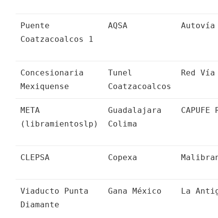
Puente
AQSA
Autovía
Coatzacoalcos 1
Concesionaria
Tunel
Red Vía
Mexiquense
Coatzacoalcos
META
Guadalajara
CAPUFE 
(libramientoslp)
Colima
CLEPSA
Copexa
Malibra
Viaducto Punta
Gana México
La Anti
Diamante