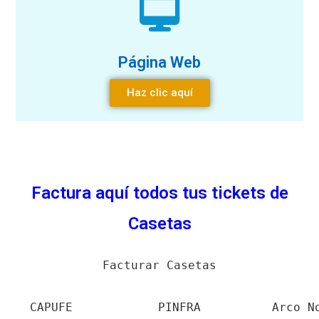
Página Web
Haz clic aquí
Factura aquí todos tus tickets de
Casetas
Facturar Casetas
CAPUFE
PINFRA
Arco N