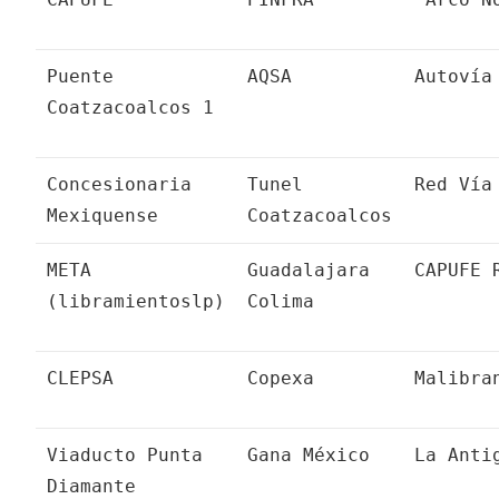
Puente
AQSA
Autovía
Coatzacoalcos 1
Concesionaria
Tunel
Red Vía
Mexiquense
Coatzacoalcos
META
Guadalajara
CAPUFE 
(libramientoslp)
Colima
CLEPSA
Copexa
Malibra
Viaducto Punta
Gana México
La Anti
Diamante