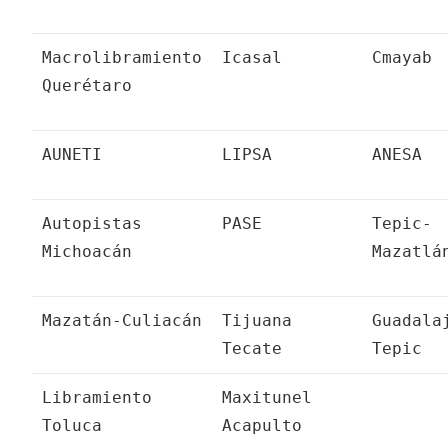
Macrolibramiento
Icasal
Cmayab
Querétaro
AUNETI
LIPSA
ANESA
Autopistas
PASE
Tepic-
Michoacán
Mazatlá
Mazatán-Culiacán
Tijuana
Guadala
Tecate
Tepic
Libramiento
Maxitunel
Toluca
Acapulto