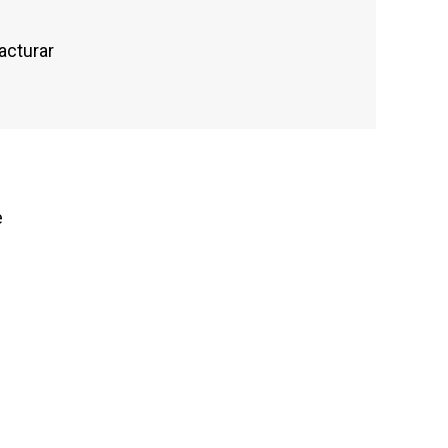
acturar
e