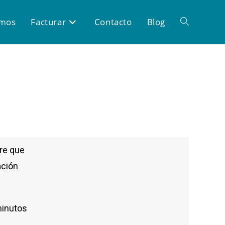
omos
Facturar
Contacto
Blog
re que
ación
minutos