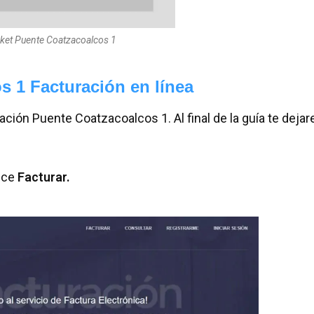
cket Puente Coatzacoalcos 1
 1 Facturación en línea
ación Puente Coatzacoalcos 1. Al final de la guía te dejar
dice
Facturar.