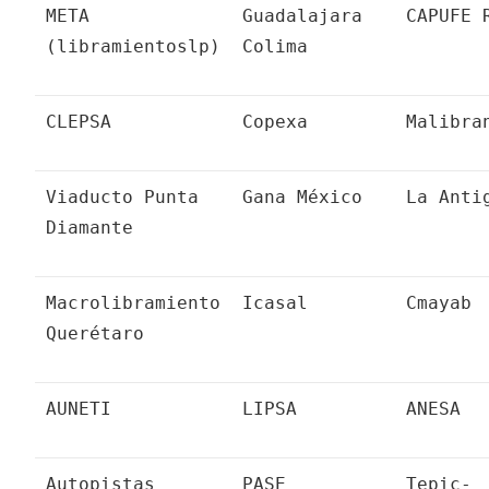
META
Guadalajara
CAPUFE 
(libramientoslp)
Colima
CLEPSA
Copexa
Malibra
Viaducto Punta
Gana México
La Anti
Diamante
Macrolibramiento
Icasal
Cmayab
Querétaro
AUNETI
LIPSA
ANESA
Autopistas
PASE
Tepic-