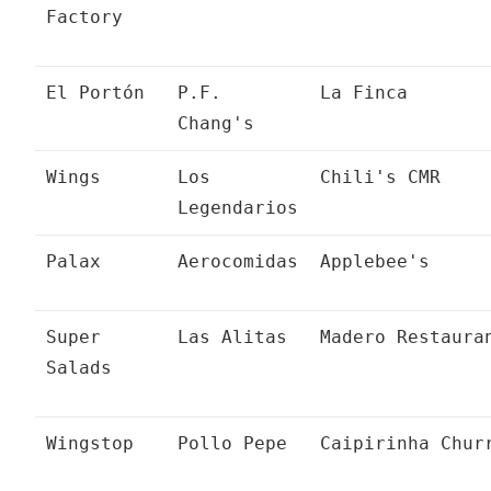
Factory
El Portón
P.F.
La Finca
Chang's
Wings
Los
Chili's CMR
Legendarios
Palax
Aerocomidas
Applebee's
Super
Las Alitas
Madero Restaura
Salads
Wingstop
Pollo Pepe
Caipirinha Chur