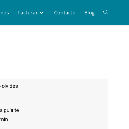
omos
Facturar
Contacto
Blog
o olvides
a guía te
 min