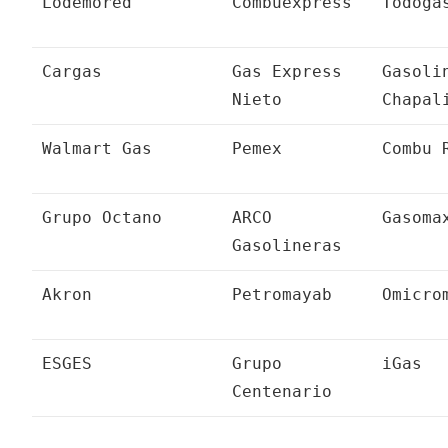
Lodemored
Combuexpress
Todoga
Cargas
Gas Express
Gasoli
Nieto
Chapal
Walmart Gas
Pemex
Combu 
Grupo Octano
ARCO
Gasoma
Gasolineras
Akron
Petromayab
Omicro
ESGES
Grupo
iGas
Centenario