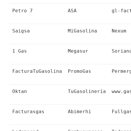
Petro 7
ASA
gl-fac
Saigsa
MiGasolina
Nexum
1 Gas
Megasur
Sorian
FacturaTuGasolina
PromoGas
Permer
Oktan
TuGasolinería
www.ga
Facturasgas
Abimerhi
Fullga