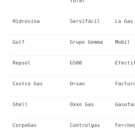
Total
Hidrosina
Servifácil
La Gas
Gulf
Grupo Gemma
Mobil
Repsol
G500
Efecti
Costco Gas
Orsan
Factur
Shell
Oxxo Gas
Gasofa
CorpoGas
Controlgas
Ferche