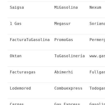
Saigsa
MiGasolina
Nexum
1 Gas
Megasur
Sorian
FacturaTuGasolina
PromoGas
Permer
Oktan
TuGasolinería
www.ga
Facturasgas
Abimerhi
Fullga
Lodemored
Combuexpress
Todoga
Cargas
Gas Express
Gasoli