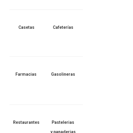
Casetas
Cafeterías
Farmacias
Gasolineras
Restaurantes
Pastelerias
y panaderias