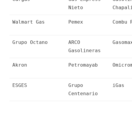
Nieto
Chapal
Walmart Gas
Pemex
Combu 
Grupo Octano
ARCO
Gasoma
Gasolineras
Akron
Petromayab
Omicro
ESGES
Grupo
iGas
Centenario