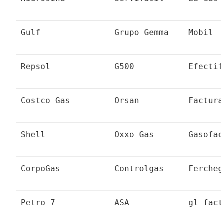
Gulf
Grupo Gemma
Mobil
Repsol
G500
Efecti
Costco Gas
Orsan
Factur
Shell
Oxxo Gas
Gasofa
CorpoGas
Controlgas
Ferche
Petro 7
ASA
gl-fac