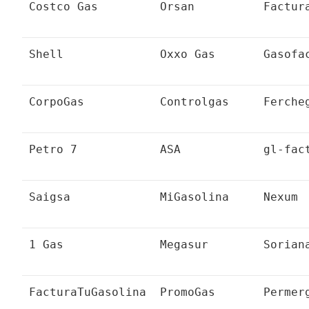
Costco Gas
Orsan
Factur
Shell
Oxxo Gas
Gasofa
CorpoGas
Controlgas
Ferche
Petro 7
ASA
gl-fac
Saigsa
MiGasolina
Nexum
1 Gas
Megasur
Sorian
FacturaTuGasolina
PromoGas
Permer