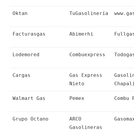
Oktan
TuGasolinería
www.ga
Facturasgas
Abimerhi
Fullga
Lodemored
Combuexpress
Todoga
Cargas
Gas Express
Gasoli
Nieto
Chapal
Walmart Gas
Pemex
Combu 
Grupo Octano
ARCO
Gasoma
Gasolineras