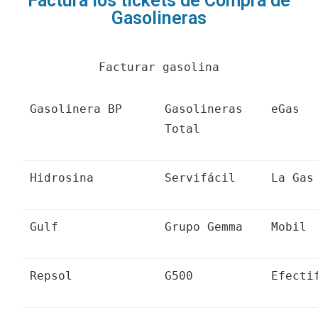
Factura los tickets de Compra de
Gasolineras
Facturar gasolina
Gasolinera BP
Gasolineras
eGas
Total
Hidrosina
Servifácil
La Gas
Gulf
Grupo Gemma
Mobil
Repsol
G500
Efecti