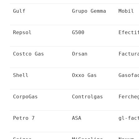
Gulf
Grupo Gemma
Mobil
Repsol
G500
Efecti
Costco Gas
Orsan
Factur
Shell
Oxxo Gas
Gasofa
CorpoGas
Controlgas
Ferche
Petro 7
ASA
gl-fac