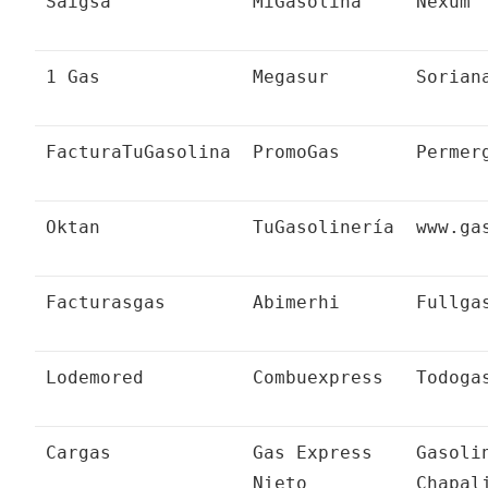
Saigsa
MiGasolina
Nexum
1 Gas
Megasur
Sorian
FacturaTuGasolina
PromoGas
Permer
Oktan
TuGasolinería
www.ga
Facturasgas
Abimerhi
Fullga
Lodemored
Combuexpress
Todoga
Cargas
Gas Express
Gasoli
Nieto
Chapal