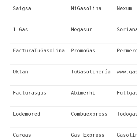
Saigsa
MiGasolina
Nexum
1 Gas
Megasur
Sorian
FacturaTuGasolina
PromoGas
Permer
Oktan
TuGasolinería
www.ga
Facturasgas
Abimerhi
Fullga
Lodemored
Combuexpress
Todoga
Cargas
Gas Express
Gasoli