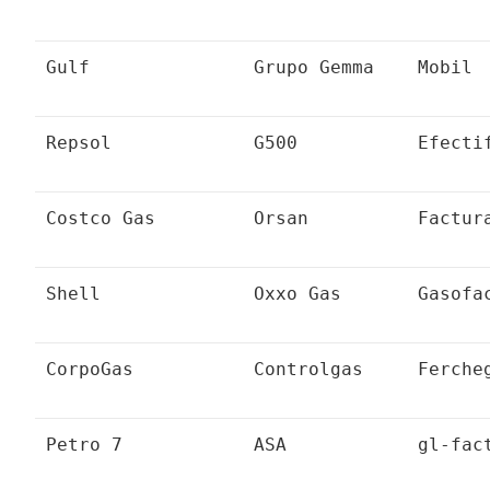
Gulf
Grupo Gemma
Mobil
Repsol
G500
Efecti
Costco Gas
Orsan
Factur
Shell
Oxxo Gas
Gasofa
CorpoGas
Controlgas
Ferche
Petro 7
ASA
gl-fac