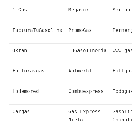
1 Gas
Megasur
Sorian
FacturaTuGasolina
PromoGas
Permer
Oktan
TuGasolinería
www.ga
Facturasgas
Abimerhi
Fullga
Lodemored
Combuexpress
Todoga
Cargas
Gas Express
Gasoli
Nieto
Chapal