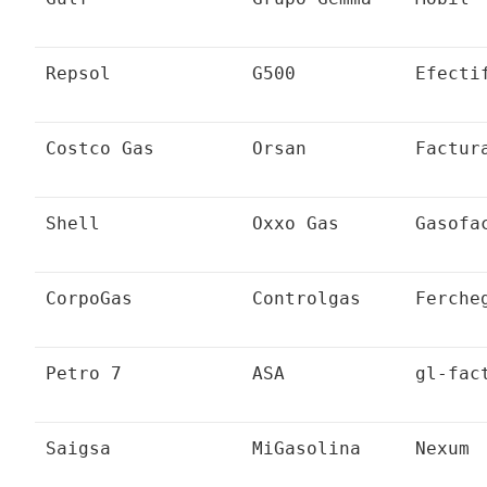
Repsol
G500
Efecti
Costco Gas
Orsan
Factur
Shell
Oxxo Gas
Gasofa
CorpoGas
Controlgas
Ferche
Petro 7
ASA
gl-fac
Saigsa
MiGasolina
Nexum