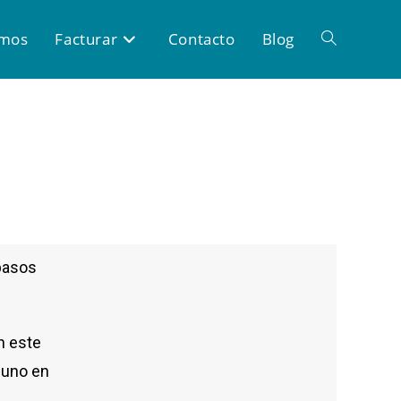
omos
Facturar
Contacto
Blog
pasos
.
n este
guno en