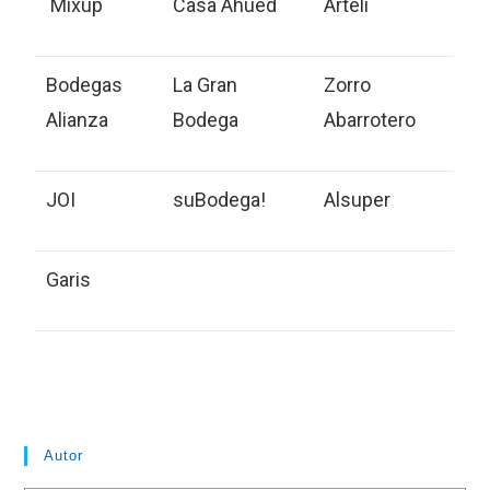
Mixup
Casa Ahued
Arteli
Bodegas
La Gran
Zorro
Alianza
Bodega
Abarrotero
JOI
suBodega!
Alsuper
Garis
Autor