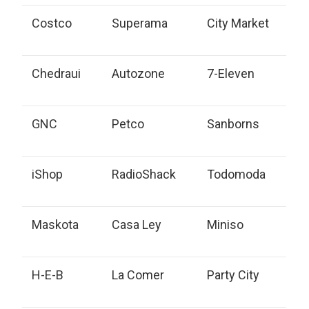
Costco
Superama
City Market
Chedraui
Autozone
7-Eleven
GNC
Petco
Sanborns
iShop
RadioShack
Todomoda
Maskota
Casa Ley
Miniso
H-E-B
La Comer
Party City