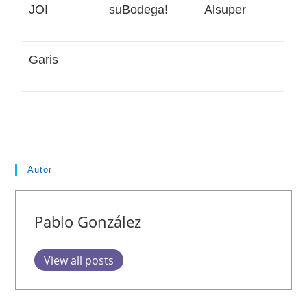
JOI
suBodega!
Alsuper
Garis
Autor
Pablo González
View all posts